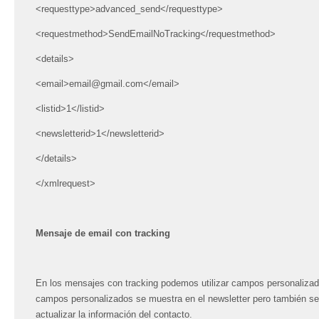
<requesttype>advanced_send</requesttype>
<requestmethod>SendEmailNoTracking</requestmethod>
<details>
<email>email@gmail.com</email>
<listid>1</listid>
<newsletterid>1</newsletterid>
</details>
</xmlrequest>
Mensaje de email con tracking
En los mensajes con tracking podemos utilizar campos personalizad
campos personalizados se muestra en el newsletter pero también se 
actualizar la información del contacto.