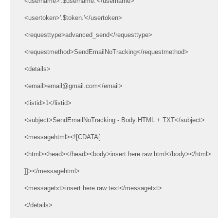
<username>'.$username.'</username>
<usertoken>'.$token.'</usertoken>
<requesttype>advanced_send</requesttype>
<requestmethod>SendEmailNoTracking</requestmethod>
<details>
<email>email@gmail.com</email>
<listid>1</listid>
<subject>SendEmailNoTracking - Body:HTML + TXT</subject>
<messagehtml><![CDATA[
<html><head></head><body>insert here raw html</body></html>
]]></messagehtml>
<messagetxt>insert here raw text</messagetxt>
</details>