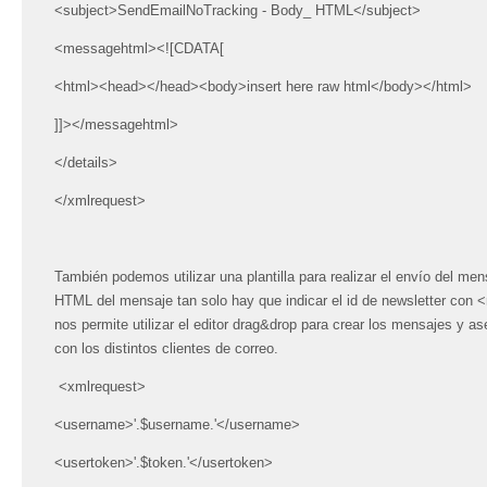
<subject>SendEmailNoTracking - Body_ HTML</subject>
<messagehtml><![CDATA[
<html><head></head><body>insert here raw html</body></html>
]]></messagehtml>
</details>
</xmlrequest>
También podemos utilizar una plantilla para realizar el envío del mens
HTML del mensaje tan solo hay que indicar el id de newsletter con <
nos permite utilizar el editor drag&drop para crear los mensajes y a
con los distintos clientes de correo.
<xmlrequest>
<username>'.$username.'</username>
<usertoken>'.$token.'</usertoken>