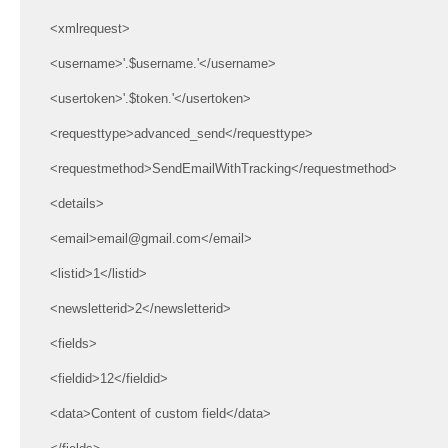
<xmlrequest>
<username>'.$username.'</username>
<usertoken>'.$token.'</usertoken>
<requesttype>advanced_send</requesttype>
<requestmethod>SendEmailWithTracking</requestmethod>
<details>
<email>email@gmail.com</email>
<listid>1</listid>
<newsletterid>2</newsletterid>
<fields>
<fieldid>12</fieldid>
<data>Content of custom field</data>