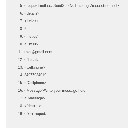
<requestmethod>SendSmsNoTracking</requestmethod>
<details>
<listids>
2
</listids>
<Email>
user@gmail.com
</Email>
<Cellphone>
34677934019
</Cellphone>
<Message>Write your message here
</Message>
</details>
</xml requet>