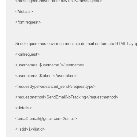
<messagetxt>insert here raw text</messagetxt>
</details>
</xmlrequest>
Si solo queremos enviar un mensaje de mail en formato HTML hay 
<xmlrequest>
<username>'.$username.'</username>
<usertoken>'.$token.'</usertoken>
<requesttype>advanced_send</requesttype>
<requestmethod>SendEmailNoTracking</requestmethod>
<details>
<email>email@gmail.com</email>
<listid>1</listid>