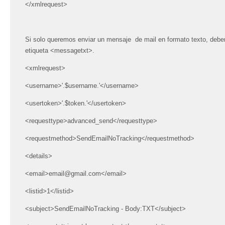
</xmlrequest>
Si solo queremos enviar un mensaje de mail en formato texto, debemo
etiqueta <messagetxt>.
<xmlrequest>
<username>'.$username.'</username>
<usertoken>'.$token.'</usertoken>
<requesttype>advanced_send</requesttype>
<requestmethod>SendEmailNoTracking</requestmethod>
<details>
<email>email@gmail.com</email>
<listid>1</listid>
<subject>SendEmailNoTracking - Body:TXT</subject>