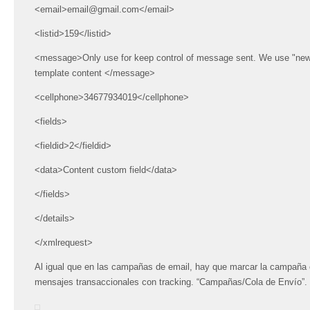
<email>email@gmail.com</email>
<listid>159</listid>
<message>Only use for keep control of message sent. We use "news
template content </message>
<cellphone>34677934019</cellphone>
<fields>
<fieldid>2</fieldid>
<data>Content custom field</data>
</fields>
</details>
</xmlrequest>
Al igual que en las campañas de email, hay que marcar la campaña 
mensajes transaccionales con tracking. “Campañas/Cola de Envío”.