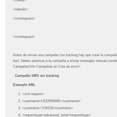
</fields>
</details>
</xmlrequest>
</xmlrequest>
Antes de enviar una campaña con tracking hay que crear la campaña 
test. Debes autorizar a la campaña a enviar mensajes transaccionale
Campañas\Ver Campañas en Cola de envío”.
Campaña SMS sin tracking
Example XML
<xml request>
<username>USERNAME</username>
<usertoken>TOKEN</usertoken>
<requesttype>advanced_send</requesttype>