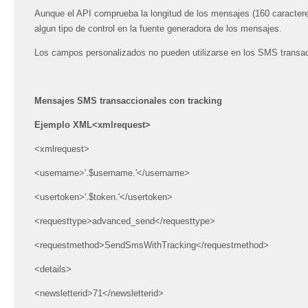
Aunque el API comprueba la longitud de los mensajes (160 caracter
algun tipo de control en la fuente generadora de los mensajes.
Los campos personalizados no pueden utilizarse en los SMS transacc
Mensajes SMS transaccionales con tracking
Ejemplo XML<xmlrequest>
<xmlrequest>
<username>'.$username.'</username>
<usertoken>'.$token.'</usertoken>
<requesttype>advanced_send</requesttype>
<requestmethod>SendSmsWithTracking</requestmethod>
<details>
<newsletterid>71</newsletterid>